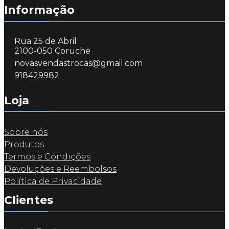
Informação
Rua 25 de Abril
2100-050 Coruche
novasvendastrocas@gmail.com
918429982
Loja
Sobre nós
Produtos
Termos e Condições
Devoluções e Reembolsos
Política de Privacidade
Clientes