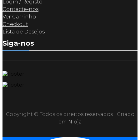
Login / Registo
Contacte-nos
Ver Carrinho
Checkout
Lista de Desejos
Siga-nos
Copyright © Todos os direitos reservados | Criado
em
Nloja