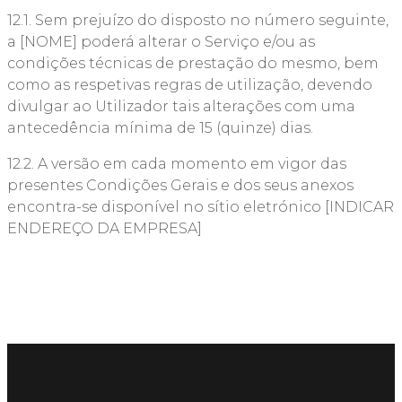
12.1. Sem prejuízo do disposto no número seguinte,
a [NOME] poderá alterar o Serviço e/ou as
condições técnicas de prestação do mesmo, bem
como as respetivas regras de utilização, devendo
divulgar ao Utilizador tais alterações com uma
antecedência mínima de 15 (quinze) dias.
12.2. A versão em cada momento em vigor das
presentes Condições Gerais e dos seus anexos
encontra-se disponível no sítio eletrónico [INDICAR
ENDEREÇO DA EMPRESA]