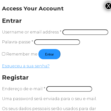
X
Access Your Account
Entrar
Username or email address
*
Palavra-passe
*
Remember me
Entrar
Esqueceu a sua senha?
Registar
Endereço de e-mail
*
Uma password será enviada para o seu e-mail.
Os seus dados pessoais serão usados para dar